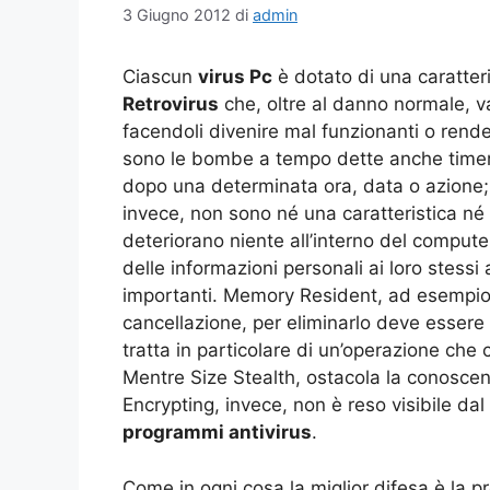
3 Giugno 2012
di
admin
Ciascun
virus Pc
è dotato di una caratteri
Retrovirus
che, oltre al danno normale, v
facendoli divenire mal funzionanti o rendend
sono le bombe a tempo dette anche timer 
dopo una determinata ora, data o azione; 
invece, non sono né una caratteristica n
deteriorano niente all’interno del computer,
delle informazioni personali ai loro stessi
importanti. Memory Resident, ad esempio,
cancellazione, per eliminarlo deve essere 
tratta in particolare di un’operazione che c
Mentre Size Stealth, ostacola la conoscenz
Encrypting, invece, non è reso visibile dal
programmi antivirus
.
Come in ogni cosa la miglior difesa è la pr