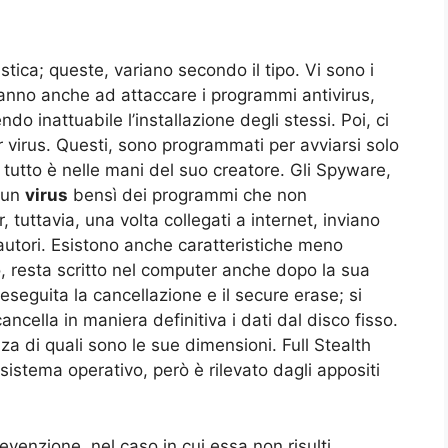
stica; queste, variano secondo il tipo. Vi sono i
anno anche ad attaccare i programmi antivirus,
o inattuabile l’installazione degli stessi. Poi, ci
virus. Questi, sono programmati per avviarsi solo
tutto è nelle mani del suo creatore. Gli Spyware,
é un
virus
bensì dei programmi che non
 tuttavia, una volta collegati a internet, inviano
 autori. Esistono anche caratteristiche meno
 resta scritto nel computer anche dopo la sua
eseguita la cancellazione e il secure erase; si
ancella in maniera definitiva i dati dal disco fisso.
a di quali sono le sue dimensioni. Full Stealth
 sistema operativo, però è rilevato dagli appositi
evenzione, nel caso in cui essa non risulti