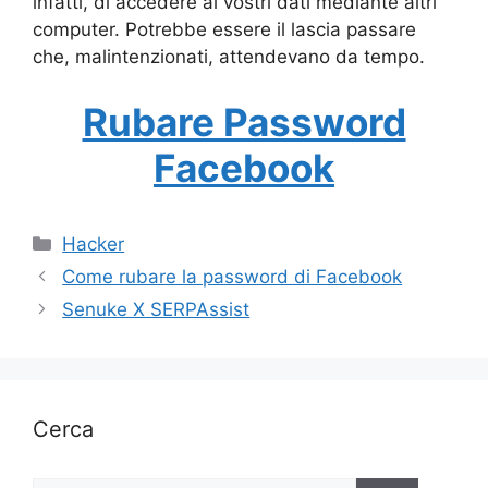
infatti, di accedere ai vostri dati mediante altri
computer. Potrebbe essere il lascia passare
che, malintenzionati, attendevano da tempo.
Rubare Password
Facebook
Categorie
Hacker
Come rubare la password di Facebook
Senuke X SERPAssist
Cerca